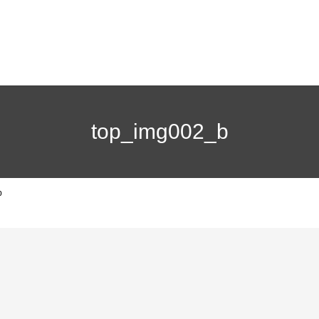
top_img002_b
b